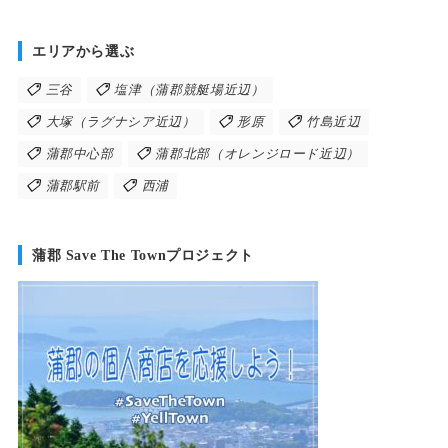
エリアから選ぶ
三谷
塩津（蒲郡競艇場近辺）
大塚（ラグナシア近辺）
形原
竹島近辺
蒲郡中心部
蒲郡北部（オレンジロード近辺）
蒲郡駅前
西浦
蒲郡 Save The Townプロジェクト