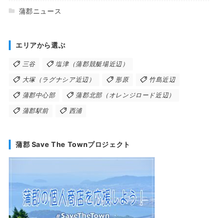
蒲郡ニュース
エリアから選ぶ
三谷
塩津（蒲郡競艇場近辺）
大塚（ラグナシア近辺）
形原
竹島近辺
蒲郡中心部
蒲郡北部（オレンジロード近辺）
蒲郡駅前
西浦
蒲郡 Save The Townプロジェクト