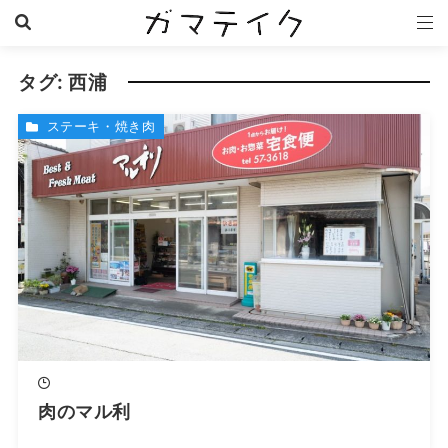
タグ:
西浦
ステーキ・焼き肉
肉のマル利