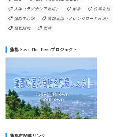
大塚（ラグナシア近辺）
形原
竹島近辺
蒲郡中心部
蒲郡北部（オレンジロード近辺）
蒲郡駅前
西浦
蒲郡 Save The Townプロジェクト
蒲郡市関連リンク