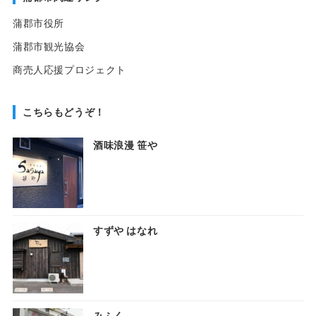
蒲郡市役所
蒲郡市観光協会
商売人応援プロジェクト
こちらもどうぞ！
酒味浪漫 笹や
すずや はなれ
みふく