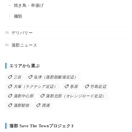
焼き鳥・串揚げ
麺類
デリバリー
蒲郡ニュース
エリアから選ぶ
三谷
塩津（蒲郡競艇場近辺）
大塚（ラグナシア近辺）
形原
竹島近辺
蒲郡中心部
蒲郡北部（オレンジロード近辺）
蒲郡駅前
西浦
蒲郡 Save The Townプロジェクト