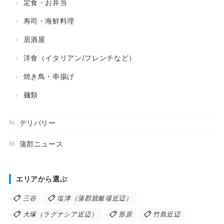
定食・お弁当
寿司・海鮮料理
居酒屋
洋食（イタリアン/フレンチなど）
焼き鳥・串揚げ
麺類
デリバリー
蒲郡ニュース
エリアから選ぶ
三谷
塩津（蒲郡競艇場近辺）
大塚（ラグナシア近辺）
形原
竹島近辺