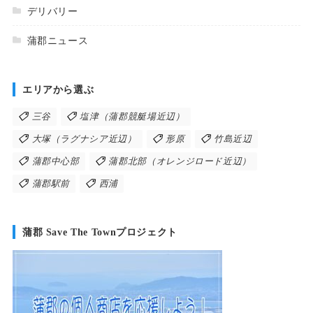
デリバリー
蒲郡ニュース
エリアから選ぶ
三谷
塩津（蒲郡競艇場近辺）
大塚（ラグナシア近辺）
形原
竹島近辺
蒲郡中心部
蒲郡北部（オレンジロード近辺）
蒲郡駅前
西浦
蒲郡 Save The Townプロジェクト